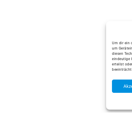
Um dir ein 
um Gerätei
diesen Tech
eindeutige 
erteilst od
beeinträcht
Akze